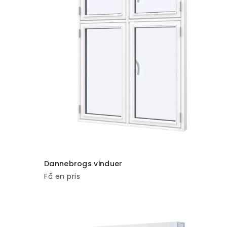
TILFØJ TIL KURV
Dannebrogs vinduer
Få en pris