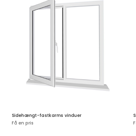
TILFØJ TIL KURV
Sidehængt-fastkarms vinduer
S
Få en pris
F