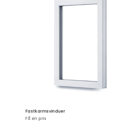
TILFØJ TIL KURV
Fastkarmsvinduer
Få en pris