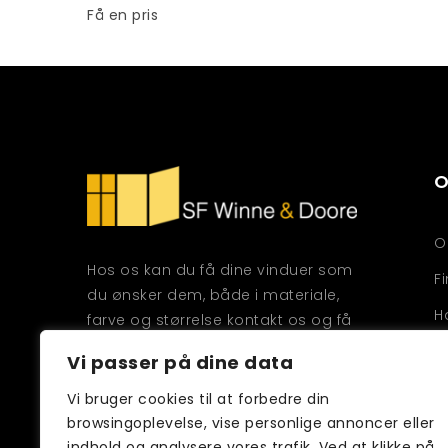
Få en pris
O
O
Hos os kan du få dine vinduer som
F
du ønsker dem, både i materiale,
H
farve og størrelse kontakt os og få
en pris på netop dit vindue projekt
L
Vi passer på dine data
P
Vi bruger cookies til at forbedre din
Vestervej 17, 6230 Rødekro
browsingoplevelse, vise personlige annoncer eller
+45 30 48 94 36
indhold og analysere vores trafik. Ved at klikke på