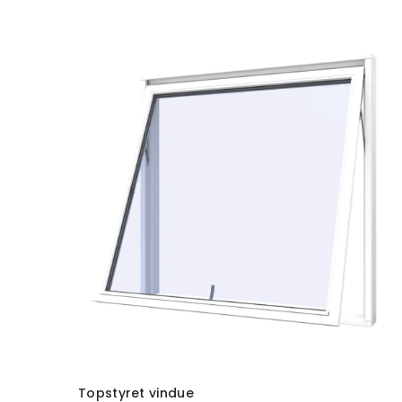
TILFØJ TIL KURV
Topstyret vindue