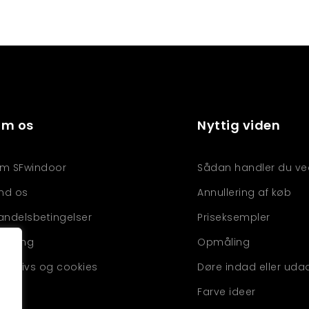
m os
Nyttig viden
m SFwindoor
Sådan handler du ve
ind os
Annullering af køb
andelsbetingelser
Priseksempler
evering
Opmåling
rivatlivs og cookies
Døre indad eller uda
Farve ideer