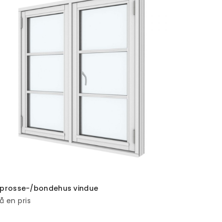
TILFØJ TIL KURV
prosse-/bondehus vindue
å en pris