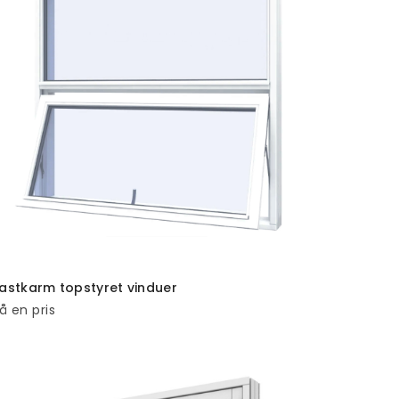
TILFØJ TIL KURV
astkarm topstyret vinduer
å en pris