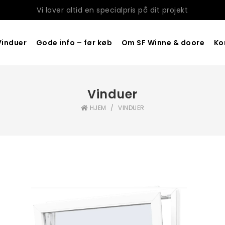
Vi laver altid en specialpris på dit projekt
Vinduer
Gode info – før køb
Om SF Winne & doore
Ko
Vinduer
HJEM
/
VINDUER