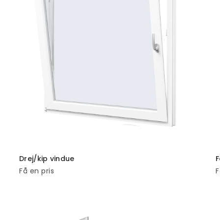
TILFØJ TIL KURV
Drej/kip vindue
F
Få en pris
F