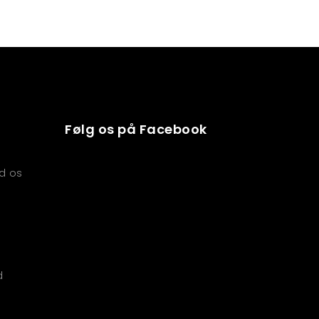
Følg os på Facebook
d os
d