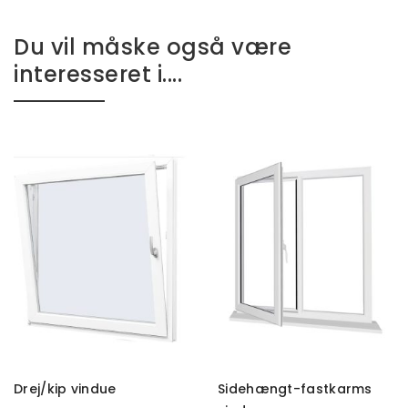
Du vil måske også være
interesseret i....
TILFØJ TIL KURV
TILFØJ TIL KURV
Drej/kip vindue
Sidehængt-fastkarms