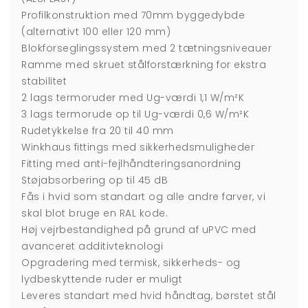
Profilkonstruktion med 70mm byggedybde
(alternativt 100 eller 120 mm)
Blokforseglingssystem med 2 tætningsniveauer
Ramme med skruet stålforstærkning for ekstra
stabilitet
2 lags termoruder med Ug-værdi 1,1 W/m²K
3 lags termorude op til Ug-værdi 0,6 W/m²K
Rudetykkelse fra 20 til 40 mm
Winkhaus fittings med sikkerhedsmuligheder
Fitting med anti-fejlhåndteringsanordning
Støjabsorbering op til 45 dB
Fås i hvid som standart og alle andre farver, vi
skal blot bruge en RAL kode.
Høj vejrbestandighed på grund af uPVC med
avanceret additivteknologi
Opgradering med termisk, sikkerheds- og
lydbeskyttende ruder er muligt
Leveres standart med hvid håndtag, børstet stål