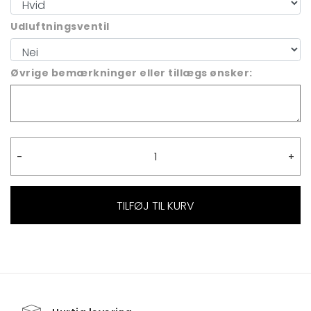
Udluftningsventil
Øvrige bemærkninger eller tillægs ønsker:
TILFØJ TIL KURV
Alternative: