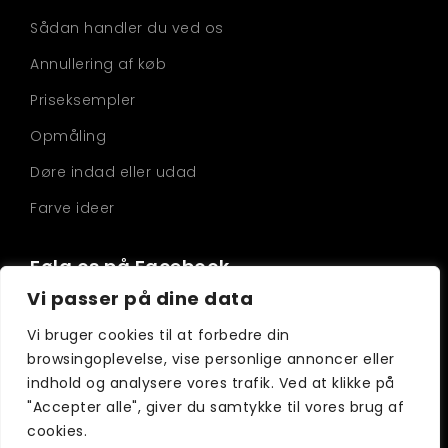
Sådan handler du ved os
Annullering af køb
Priseksempler
Opmåling
Døre indad eller udad
Farve ideer
Følg os på Facebook
Vi passer på dine data
Vi bruger cookies til at forbedre din
browsingoplevelse, vise personlige annoncer eller
indhold og analysere vores trafik. Ved at klikke på
"Accepter alle", giver du samtykke til vores brug af
cookies.
© 2023 SF winne & doore -
Vestervej 17
, Øster