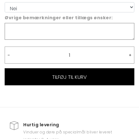
Øvrige bemærkninger eller tillægs ønsker:
TILFØJ TIL KURV
Alternative:
Hurtig levering
Vinduer og døre på specialmål bliver leveret