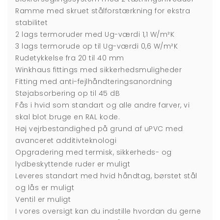
Ramme med skruet stålforstærkning for ekstra
stabilitet
2 lags termoruder med Ug-værdi 1,1 W/m²K
3 lags termorude op til Ug-værdi 0,6 W/m²K
Rudetykkelse fra 20 til 40 mm
Winkhaus fittings med sikkerhedsmuligheder
Fitting med anti-fejlhåndteringsanordning
Støjabsorbering op til 45 dB
Fås i hvid som standart og alle andre farver, vi
skal blot bruge en RAL kode.
Høj vejrbestandighed på grund af uPVC med
avanceret additivteknologi
Opgradering med termisk, sikkerheds- og
lydbeskyttende ruder er muligt
Leveres standart med hvid håndtag, børstet stål
og lås er muligt
Ventil er muligt
I vores oversigt kan du indstille hvordan du gerne