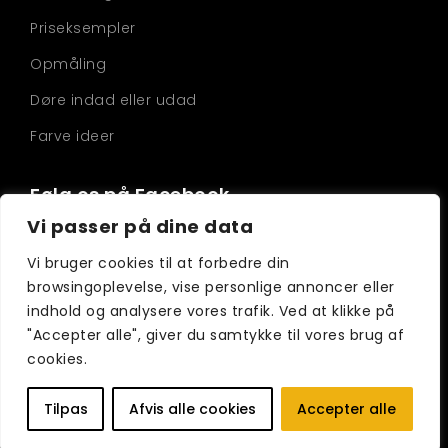
Priseksempler
Opmåling
Døre indad eller udad
Farve ideer
Følg os på Facebook
Vi passer på dine data
Vi bruger cookies til at forbedre din
browsingoplevelse, vise personlige annoncer eller
indhold og analysere vores trafik. Ved at klikke på
"Accepter alle", giver du samtykke til vores brug af
cookies.
© 2023 SF winne & doore -
Vestervej 17
, Øster
Løgum 6230 Rødekro - En del af skovfogedens.dk
Tilpas
Afvis alle cookies
Accepter alle
APS - CVR:
40687483