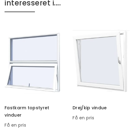
interesseret i....
TILFØJ TIL KURV
TILFØJ TIL KURV
Fastkarm topstyret
Drej/kip vindue
vinduer
Få en pris
Få en pris