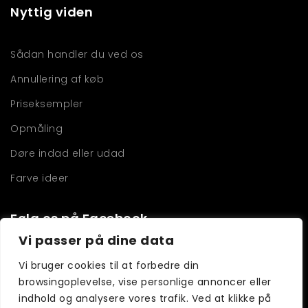
Nyttig viden
Sådan handler du ved os
Annullering af køb
Priseksempler
Opmåling
Døre indad eller udad
Farve ideer
Følg os på Facebook
Vi passer på dine data
Vi bruger cookies til at forbedre din
browsingoplevelse, vise personlige annoncer eller
indhold og analysere vores trafik. Ved at klikke på