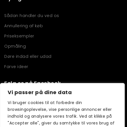
Sådan handler du ved os
Annullering af køb
Priseksempler
Opmåling
Døre indad eller udad
Farve ideer
Følg os på Facebook
Vi passer på dine data
Vi bruger cookies til at forbedre din
browsingoplevelse, vise personlige annoncer eller
indhold og analysere vores trafik. Ved at klikke på
"Accepter alle", giver du samtykke til vores brug af