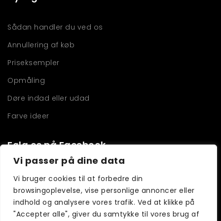
Sådan handler du ved os
Annullering af køb
Priseksempler
Opmåling
Døre indad eller udad
Farve ideer
Følg os på Facebook
Vi passer på dine data
Vi bruger cookies til at forbedre din
browsingoplevelse, vise personlige annoncer eller
indhold og analysere vores trafik. Ved at klikke på
"Accepter alle", giver du samtykke til vores brug af